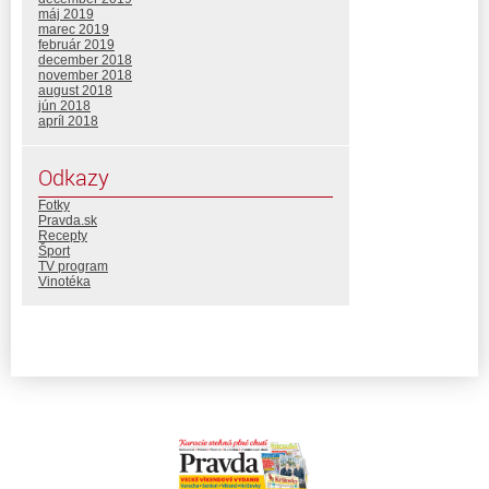
máj 2019
marec 2019
február 2019
december 2018
november 2018
august 2018
jún 2018
apríl 2018
Odkazy
Fotky
Pravda.sk
Recepty
Šport
TV program
Vinotéka