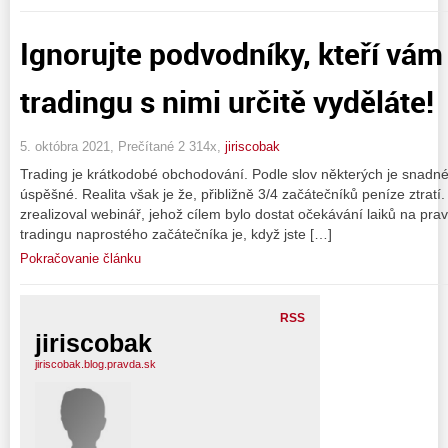
Ignorujte podvodníky, kteří vám 
tradingu s nimi určitě vyděláte!
5. októbra 2021, Prečítané 2 314x,
jiriscobak
Trading je krátkodobé obchodování. Podle slov některých je snadné
úspěšné. Realita však je že, přibližně 3/4 začátečníků peníze ztratí.
zrealizoval webinář, jehož cílem bylo dostat očekávání laiků na pr
tradingu naprostého začátečníka je, když jste […]
Pokračovanie článku
RSS
jiriscobak
jiriscobak.blog.pravda.sk