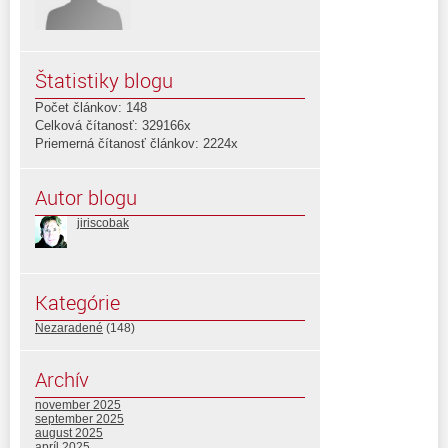
Štatistiky blogu
Počet článkov: 148
Celková čítanosť: 329166x
Priemerná čítanosť článkov: 2224x
Autor blogu
jiriscobak
Kategórie
Nezaradené
(148)
Archív
november 2025
september 2025
august 2025
apríl 2025