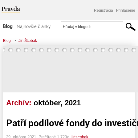
Registrácia
Prihlásenie
Blog
Najnovšie články
Najčítanejšie články
Blog
>
Jiří Ščobák
Najkomentovanejšie články
Zoznam blogov
Komerčné blogy
Archív:
október, 2021
Patří podílové fondy do investič
29. októbra 2021, Prečítané 1 729x,
jiriscobak