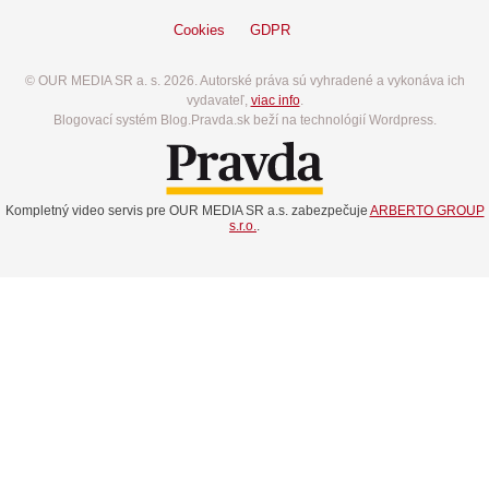
Cookies
GDPR
© OUR MEDIA SR a. s. 2026. Autorské práva sú vyhradené a vykonáva ich
vydavateľ,
viac info
.
Blogovací systém Blog.Pravda.sk beží na technológií Wordpress.
Kompletný video servis pre OUR MEDIA SR a.s. zabezpečuje
ARBERTO GROUP
s.r.o.
.