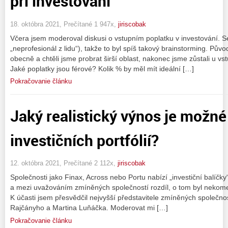
při investování
18. októbra 2021, Prečítané 1 947x,
jiriscobak
Včera jsem moderoval diskusi o vstupním poplatku v investování. Se 
„neprofesionál z lidu“), takže to byl spíš takový brainstorming. Pův
obecně a chtěli jsme probrat širší oblast, nakonec jsme zůstali u vs
Jaké poplatky jsou férové? Kolik % by měl mít ideální […]
Pokračovanie článku
Jaký realistický výnos je možné
investičních portfólií?
12. októbra 2021, Prečítané 2 112x,
jiriscobak
Společnosti jako Finax, Across nebo Portu nabízí „investiční balíčky
a mezi uvažováním zmíněných společností rozdíl, o tom byl nekomer
K účasti jsem přesvědčil nejvyšší představitele zmíněných společno
Rajčányho a Martina Luňáčka. Moderovat mi […]
Pokračovanie článku