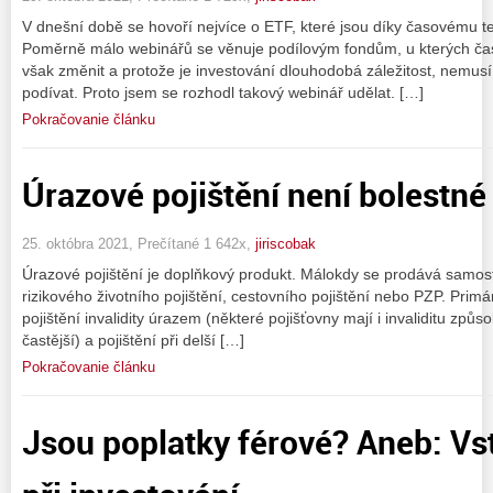
V dnešní době se hovoří nejvíce o ETF, které jsou díky časovému t
Poměrně málo webinářů se věnuje podílovým fondům, u kterých čas
však změnit a protože je investování dlouhodobá záležitost, nemusí
podívat. Proto jsem se rozhodl takový webinář udělat. […]
Pokračovanie článku
Úrazové pojištění není bolestné
25. októbra 2021, Prečítané 1 642x,
jiriscobak
Úrazové pojištění je doplňkový produkt. Málokdy se prodává samos
rizikového životního pojištění, cestovního pojištění nebo PZP. Primár
pojištění invalidity úrazem (některé pojišťovny mají i invaliditu zp
častější) a pojištění při delší […]
Pokračovanie článku
Jsou poplatky férové? Aneb: Vs