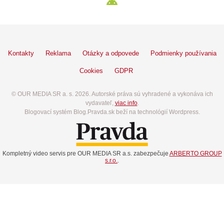
Kontakty
Reklama
Otázky a odpovede
Podmienky používania
Cookies
GDPR
© OUR MEDIA SR a. s. 2026. Autorské práva sú vyhradené a vykonáva ich
vydavateľ,
viac info
.
Blogovací systém Blog.Pravda.sk beží na technológií Wordpress.
Kompletný video servis pre OUR MEDIA SR a.s. zabezpečuje
ARBERTO GROUP
s.r.o.
.