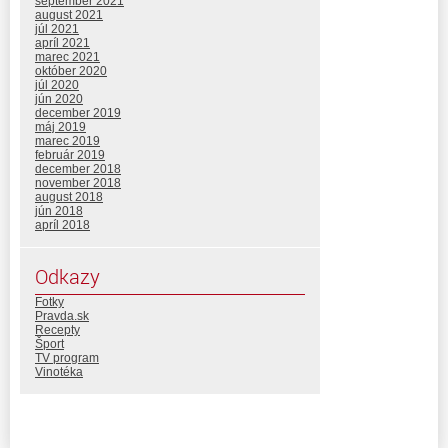
september 2021
august 2021
júl 2021
apríl 2021
marec 2021
október 2020
júl 2020
jún 2020
december 2019
máj 2019
marec 2019
február 2019
december 2018
november 2018
august 2018
jún 2018
apríl 2018
Odkazy
Fotky
Pravda.sk
Recepty
Šport
TV program
Vinotéka