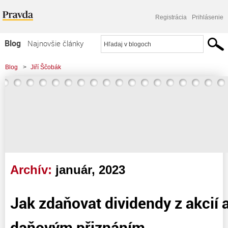
Registrácia
Prihlásenie
Blog
Najnovšie články
Najčítanejšie články
Blog
>
Jiří Ščobák
Najkomentovanejšie články
Zoznam blogov
Komerčné blogy
Archív:
január, 2023
Jak zdaňovat dividendy z akcií
daňovým přiznáním