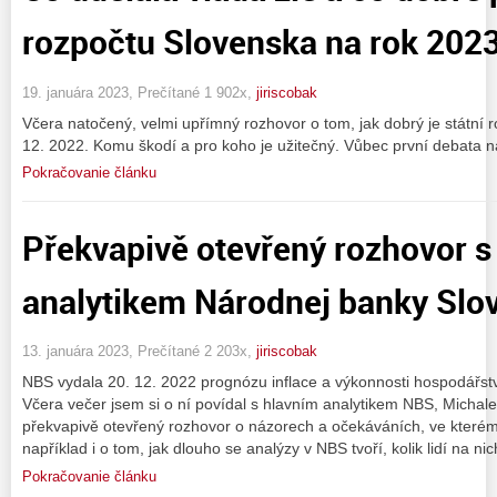
rozpočtu Slovenska na rok 202
19. januára 2023, Prečítané 1 902x,
jiriscobak
Včera natočený, velmi upřímný rozhovor o tom, jak dobrý je státní 
12. 2022. Komu škodí a pro koho je užitečný. Vůbec první debata n
Pokračovanie článku
Překvapivě otevřený rozhovor s
analytikem Národnej banky Slo
13. januára 2023, Prečítané 2 203x,
jiriscobak
NBS vydala 20. 12. 2022 prognózu inflace a výkonnosti hospodářst
Včera večer jsem si o ní povídal s hlavním analytikem NBS, Micha
překvapivě otevřený rozhovor o názorech a očekáváních, ve kterém 
například i o tom, jak dlouho se analýzy v NBS tvoří, kolik lidí na ni
Pokračovanie článku