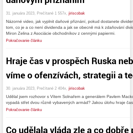
31. januára 2023, Prečítané 1 557x,
jiriscobak
Názorné video, jak vyplnit daňové přiznání, pokud dostanete divide
tom, co je a co není dividenda a jak se obecně má k zdaňování divi
Miron Zelina z Asociácie obchodníkov z cennými papiermi.
Pokračovanie článku
Hraje čas v prospěch Ruska neb
víme o ofenzívách, strategii a t
30. januára 2023, Prečítané 2 404x,
jiriscobak
Udělal jsem rozhovor s Vítem Solnařem a generálem Pavlem Macko
vypadá střet dvou různě vybavených armád? Jakou úlohu hraje ča
Pokračovanie článku
Co udělala vláda zle a co dobře 