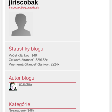
jiriscobak
jiriscobak.blog.pravda.sk
Štatistiky blogu
Počet článkov: 148
Celková čítanosť: 329132x
Priemerná čítanosť článkov: 2224x
Autor blogu
jiriscobak
Kategórie
Nezaradené
(148)