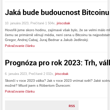
Jaká bude budoucnost Bitcoinu
10. januára 2023, Prečítané 1 504x,
jiriscobak
Hovořili jsme skoro hodinu, zajímavé však bylo, že se velmi málo m
čemu se primárně věnují média, není cena u Bitcoinu ta nejpodstatn
Gregor, Andrej Cabaj, Juraj Bednar a Jakub Jedlinský.
Pokračovanie článku
Prognóza pro rok 2023: Trh, vál
6. januára 2023, Prečítané 2 032x,
jiriscobak
Skončí v roce 2023 válka? Jak v roce 2023 vnímat svět? Jaké scéná
možné? Mluvil jsem s Róbertom Ďurecom:
Pokračovanie článku
RSS