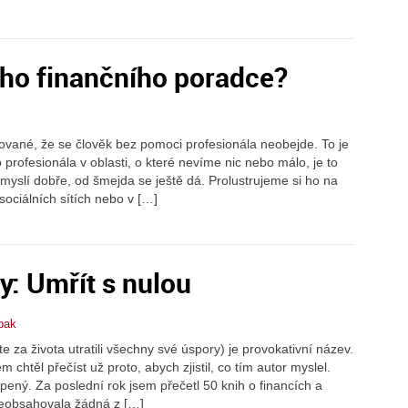
ého finančního poradce?
ované, že se člověk bez pomoci profesionála neobejde. To je
rofesionála v oblasti, o které nevíme nic nebo málo, je to
i myslí dobře, od šmejda se ještě dá. Prolustrujeme si ho na
ciálních sítích nebo v […]
y: Umřít s nulou
obak
e za života utratili všechny své úspory) je provokativní název.
 chtěl přečíst už proto, abych zjistil, co tím autor myslel.
ený. Za poslední rok jsem přečetl 50 knih o financích a
 neobsahovala žádná z […]