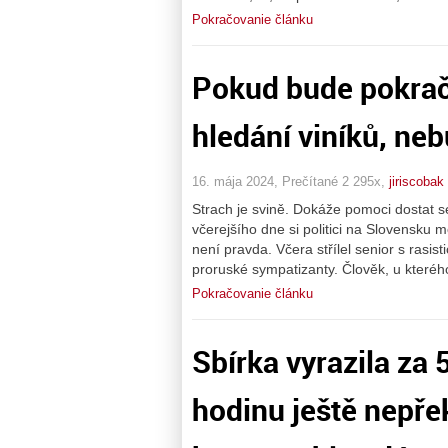
Pokračovanie článku
Pokud bude pokrač
hledání viníků, neb
16. mája 2024, Prečítané 2 295x,
jiriscobak
Strach je svině. Dokáže pomoci dostat se
včerejšího dne si politici na Slovensku m
není pravda. Včera střílel senior s rasis
proruské sympatizanty. Člověk, u kterého
Pokračovanie článku
Sbírka vyrazila za 
hodinu ještě nepřek