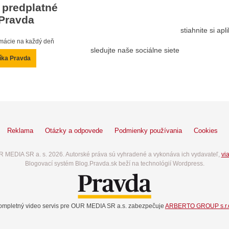
 predplatné
Pravda
stiahnite si ap
ormácie na každý deň
sledujte naše sociálne siete
íka Pravda
Reklama
Otázky a odpovede
Podmienky používania
Cookies
 MEDIA SR a. s. 2026. Autorské práva sú vyhradené a vykonáva ich vydavateľ,
via
Blogovací systém Blog.Pravda.sk beží na technológií Wordpress.
ompletný video servis pre OUR MEDIA SR a.s. zabezpečuje
ARBERTO GROUP s.r.