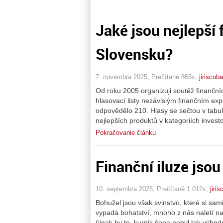
Jaké jsou nejlepší 
Slovensku?
7. novembra 2025, Prečítané 865x,
jiriscob
Od roku 2005 organizuji soutěž finančn
hlasovací listy nezávislým finančním exp
odpovědělo 210. Hlasy se sečtou v tabulc
nejlepších produktů v kategoriích invest
Pokračovanie článku
Finanční iluze jsou
10. septembra 2025, Prečítané 1 012x,
jiri
Bohužel jsou však svinstvo, které si s
vypadá bohatství, mnoho z nás naletí na
(jinak by to, kurnik šopa nebyl tak výhod