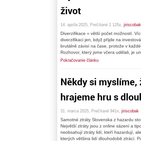
život
14. apríla 2025, Prečítané 1 125x,
jiriscobak
Diverzifikace = větší počet možností. Víc
diverzifikaci jen, když přijde na investová
brutálně závisí na čase, protože v každ
Rozhovor, který jsme včera udělali, je un
Pokračovanie článku
Někdy si myslíme, 
hrajeme hru s dlo
31. marca 2025, Prečítané 941x,
jiriscobak
Samotné ztráty Slovenska z hazardu stou
Největší ztráty jsou z online sázení a ti
neobsahují ztráty lidí, kteří hazardují, a
kterých většina lidí dlouhodobě ztrácí. 