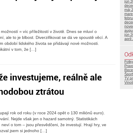
jún 
dece
máj 
mare
febr
dece
nove
augu
 možností = víc příležitostí v životě. Dnes se mluví o
jún 
ní, ale to je blbost. Diverzifikovat se dá ve spoustě věcí. A
apríl
ém období lidského života se přidávají nové možnosti.
ikátní v tom, že […]
Od
Fotky
Prav
Rece
že investujeme, reálně ale
Šport
TV p
Vino
uhodobou ztrátou
pají rok od roku (v roce 2024 opět o 130 miliónů euro).
pování. Nejde však jen o hazard samotný. Statistikách
le neví o tom – jsou přesvědčeni, že investují. Hrají hry, ve
Pozval jsem si jednoho […]