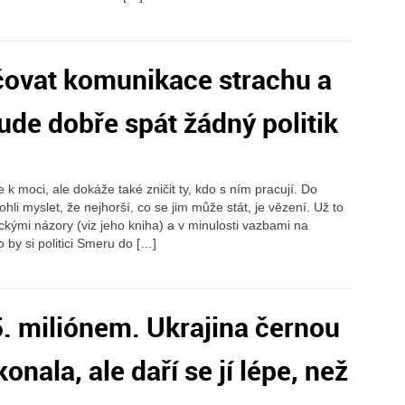
ovat komunikace strachu a
ude dobře spát žádný politik
 k moci, ale dokáže také zničit ty, kdo s ním pracují. Do
ohli myslet, že nejhorší, co se jim může stát, je vězení. Už to
tickými názory (viz jeho kniha) a v minulosti vazbami na
 by si politici Smeru do […]
5. miliónem. Ukrajina černou
onala, ale daří se jí lépe, než