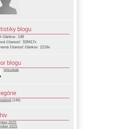
tistiky blogu
t článkov: 148
ová čítanosť: 328417x
merná čítanosť článkov: 2219x
or blogu
jiriscobak
egórie
radené
(148)
hív
mber 2025
ember 2025