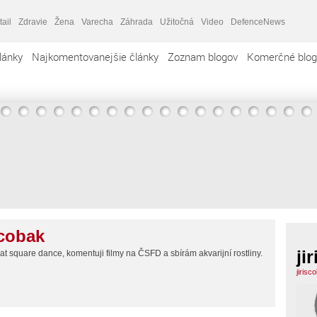
tail
Zdravie
Žena
Varecha
Záhrada
Užitočná
Video
DefenceNews
lánky
Najkomentovanejšie články
Zoznam blogov
Komerčné blog
scobak
ji
t square dance, komentuji filmy na ČSFD a sbírám akvarijní rostliny.
jiris