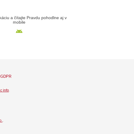
likáciu a čítajte Pravdu pohodlne aj v
mobile
GDPR
c info
.
o.
.