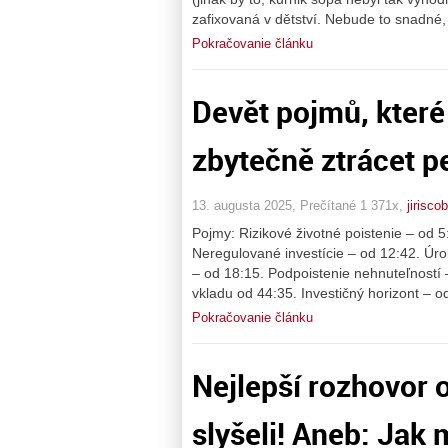
zafixovaná v dětství. Nebude to snadné
Pokračovanie článku
Devět pojmů, které
zbytečně ztrácet p
13. augusta 2025, Prečítané 1 371x,
jirisco
Pojmy: Rizikové životné poistenie – od 
Neregulované investície – od 12:42. Úr
– od 18:15. Podpoistenie nehnuteľností 
vkladu od 44:35. Investičný horizont – o
Pokračovanie článku
Nejlepší rozhovor o 
slyšeli! Aneb: Jak 