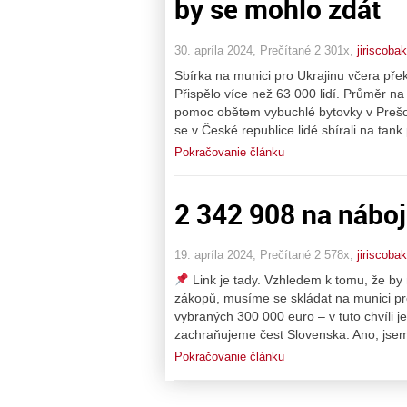
by se mohlo zdát
30. apríla 2024, Prečítané 2 301x,
jiriscobak
Sbírka na munici pro Ukrajinu včera pře
Přispělo více než 63 000 lidí. Průměr na
pomoc obětem vybuchlé bytovky v Prešov
se v České republice lidé sbírali na tank 
Pokračovanie článku
2 342 908 na náboje
19. apríla 2024, Prečítané 2 578x,
jiriscobak
Link je tady. Vzhledem k tomu, že by m
zákopů, musíme se skládat na munici pro
vybraných 300 000 euro – v tuto chvíli je
zachraňujeme čest Slovenska. Ano, jsem
Pokračovanie článku