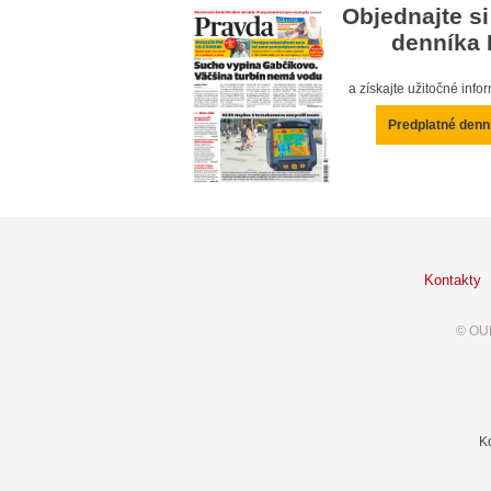
Objednajte si
denníka 
a získajte užitočné inf
Predplatné denn
Kontakty
© OUR
K