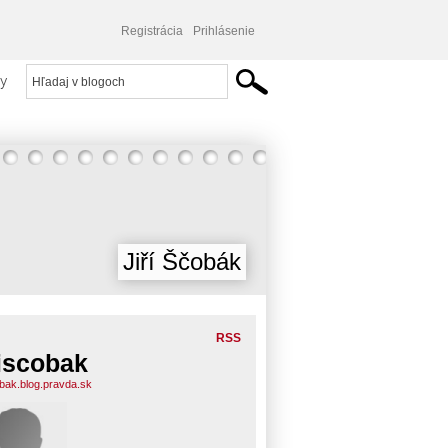
Registrácia
Prihlásenie
y
Jiří Ščobák
RSS
riscobak
cobak.blog.pravda.sk