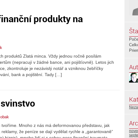
finanční produkty na
Šta
Poče
Celk
ak
Prie
ích produktů Zlatá minca. Vždy jednou ročně posílám
ertům (nepracují v žádné bance, ani pojišťovně). Letos jich
Aut
e, zkontroluje je nezávislý notář a vzniknou žebříčky
ování, bank a pojištění. Tady […]
Kat
 svinstvo
Neza
scobak
Arc
ami tvoříme. Mnoho z nás má deformovanou představu, jak
nove
 reklamy, že peníze se dají vydělat rychle a „garantovaně“
sept
ný biznis), mnoho lidí si s sebou nese finanční traumata