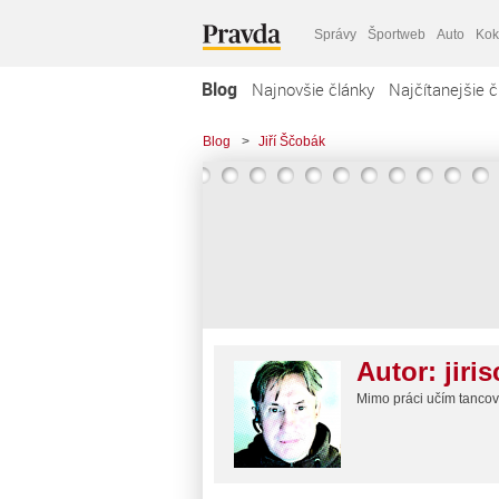
Správy
Športweb
Auto
Kok
Blog
Najnovšie články
Najčítanejšie č
Blog
>
Jiří Ščobák
Autor:
jiri
Mimo práci učím tancova