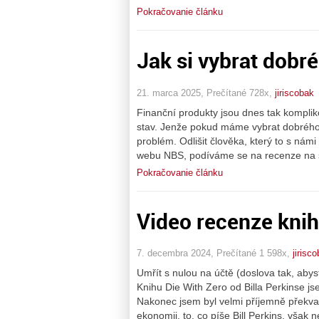
Pokračovanie článku
Jak si vybrat dobr
21. marca 2025, Prečítané 728x,
jiriscobak
Finanční produkty jsou dnes tak komplik
stav. Jenže pokud máme vybrat dobrého p
problém. Odlišit člověka, který to s nám
webu NBS, podíváme se na recenze na so
Pokračovanie článku
Video recenze knih
7. decembra 2024, Prečítané 1 598x,
jirisc
Umřít s nulou na účtě (doslova tak, abyst
Knihu Die With Zero od Billa Perkinse jsem
Nakonec jsem byl velmi příjemně překvap
ekonomii, to, co píše Bill Perkins, však