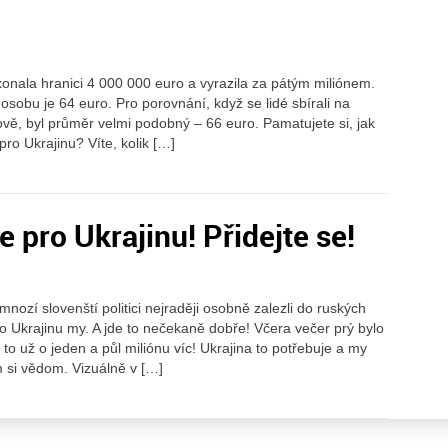
konala hranici 4 000 000 euro a vyrazila za pátým miliónem.
 osobu je 64 euro. Pro porovnání, když se lidé sbírali na
ě, byl průměr velmi podobný – 66 euro. Pamatujete si, jak
pro Ukrajinu? Víte, kolik […]
 pro Ukrajinu! Přidejte se!
nozí slovenští politici nejraději osobně zalezli do ruských
 Ukrajinu my. A jde to nečekaně dobře! Včera večer prý bylo
 to už o jeden a půl miliónu víc! Ukrajina to potřebuje a my
 si vědom. Vizuálně v […]