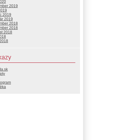
2020
mber 2019
2019
c 2019
uár 2019
mber 2018
mber 2018
st 2018
2018
 2018
kazy
da.sk
pty
rogram
téka