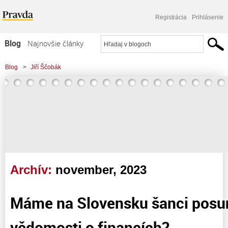
Registrácia
Prihlásenie
Blog
Najnovšie články
Najčítanejšie články
Blog
>
Jiří Ščobák
Najkomentovanejšie články
Zoznam blogov
Komerčné blogy
Archív:
november, 2023
Máme na Slovensku šanci posu
vědomosti o financích?