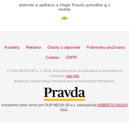
stiahnite si aplikáciu a čítajte Pravdu pohodlne aj v
mobile
Kontakty
Reklama
Otázky a odpovede
Podmienky používania
Cookies
GDPR
© OUR MEDIA SR a. s. 2026. Autorské práva sú vyhradené a vykonáva ich
vydavateľ,
viac info
.
Blogovací systém Blog.Pravda.sk beží na technológií Wordpress.
Kompletný video servis pre OUR MEDIA SR a.s. zabezpečuje
ARBERTO GROUP
s.r.o.
.