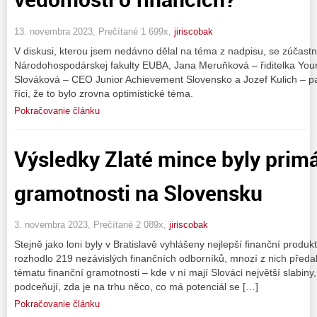
13. novembra 2023, Prečítané 1 699x,
jiriscobak
V diskusi, kterou jsem nedávno dělal na téma z nadpisu, se zúčastn
Národohospodárskej fakulty EUBA, Jana Meruňková – řiditelka You
Slováková – CEO Junior Achievement Slovensko a Jozef Kulich – p
říci, že to bylo zrovna optimistické téma.
Pokračovanie článku
Výsledky Zlaté mince byly primá
gramotnosti na Slovensku
3. novembra 2023, Prečítané 2 089x,
jiriscobak
Stejně jako loni byly v Bratislavě vyhlášeny nejlepší finanční produ
rozhodlo 219 nezávislých finančních odborníků, mnozí z nich předali
tématu finanční gramotnosti – kde v ní mají Slováci největší slabiny, 
podceňují, zda je na trhu něco, co má potenciál se […]
Pokračovanie článku