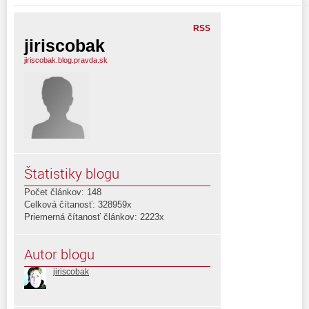
RSS
jiriscobak
jiriscobak.blog.pravda.sk
Štatistiky blogu
Počet článkov: 148
Celková čítanosť: 328959x
Priemerná čítanosť článkov: 2223x
Autor blogu
jiriscobak