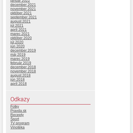
január 2022
december 2021
november 2021
október 2021
september 2021
august 2021
júl 2021
apríl 2021
marec 2021
október 2020
júl 2020
jún 2020
december 2019
máj 2019
marec 2019
február 2019
december 2018
november 2018
august 2018
jún 2018
apríl 2018
Odkazy
Fotky
Pravda.sk
Recepty
Šport
TV program
Vinotéka