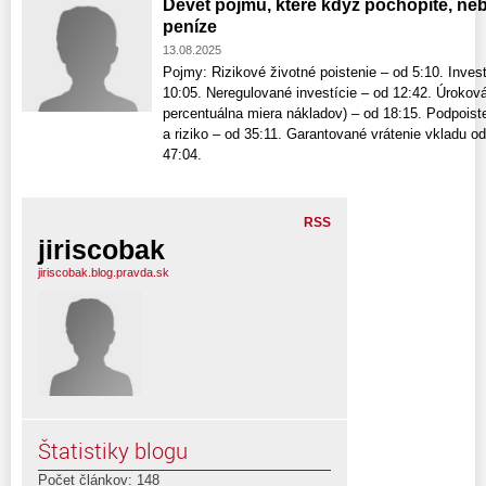
Devět pojmů, které když pochopíte, ne
peníze
13.08.2025
Pojmy: Rizikové životné poistenie – od 5:10. Inves
10:05. Neregulované investície – od 12:42. Úroko
percentuálna miera nákladov) – od 18:15. Podpoist
a riziko – od 35:11. Garantované vrátenie vkladu od
47:04.
RSS
jiriscobak
jiriscobak.blog.pravda.sk
Štatistiky blogu
Počet článkov: 148