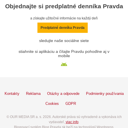
Objednajte si predplatné denníka Pravda
a získajte užitočné informácie na každý deň
Predplatné denníka Pravda
sledujte naše sociálne siete
stiahnite si aplikáciu a čítajte Pravdu pohodlne aj v
mobile
Kontakty
Reklama
Otázky a odpovede
Podmienky používania
Cookies
GDPR
© OUR MEDIA SR a. s. 2026. Autorské práva sú vyhradené a vykonáva ich
vydavateľ,
viac info
.
Blogovací systém Blog.Pravda.sk beží na technológií Wordpress.