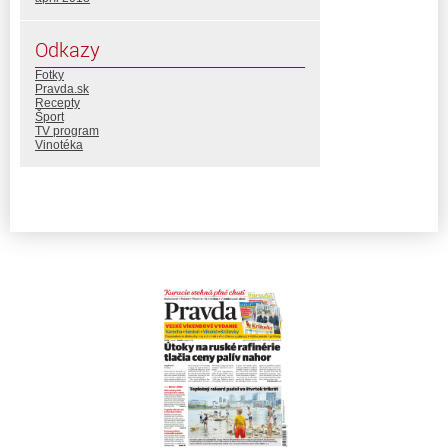
Odkazy
Fotky
Pravda.sk
Recepty
Šport
TV program
Vinotéka