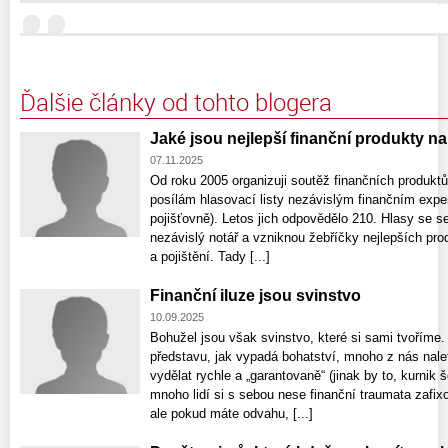
Ďalšie články od tohto blogera
Jaké jsou nejlepší finanční produkty n
07.11.2025
Od roku 2005 organizuji soutěž finančních produkt
posílám hlasovací listy nezávislým finančním expe
pojišťovně). Letos jich odpovědělo 210. Hlasy se se
nezávislý notář a vzniknou žebříčky nejlepších pro
a pojištění. Tady [...]
Finanční iluze jsou svinstvo
10.09.2025
Bohužel jsou však svinstvo, které si sami tvořím
představu, jak vypadá bohatství, mnoho z nás nalet
vydělat rychle a „garantovaně“ (jinak by to, kurnik 
mnoho lidí si s sebou nese finanční traumata zafix
ale pokud máte odvahu, [...]