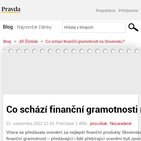
Registrácia
Prihlásenie
Blog
Najnovšie články
Najčítanejšie články
Blog
>
Jiří Ščobák
>
Co schází finanční gramotnosti na Slovensku?
Najkomentovanejšie články
Zoznam blogov
Komerčné blogy
Co schází finanční gramotnosti
21. septembra 2022 12:24
, Prečítané 1 406x,
jiriscobak
,
Nezaradené
Včera se předávala ocenění za nejlepší finanční produkty Slovensk
finanční gramotnost – předávající i lidé přebírající ocenění byli zpov